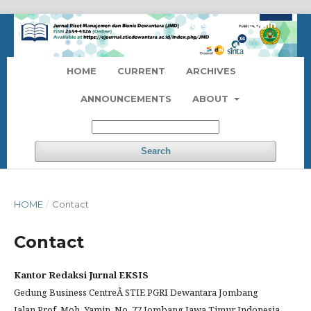
Register
Login
HOME
CURRENT
ARCHIVES
ANNOUNCEMENTS
ABOUT
Search
HOME
/
Contact
Contact
Kantor Redaksi Jurnal EKSIS
Gedung Business CentreÂ STIE PGRI Dewantara Jombang
Jalan Prof. Moh. Yamin. No. 77 Jombang Jawa Timur Indonesia.