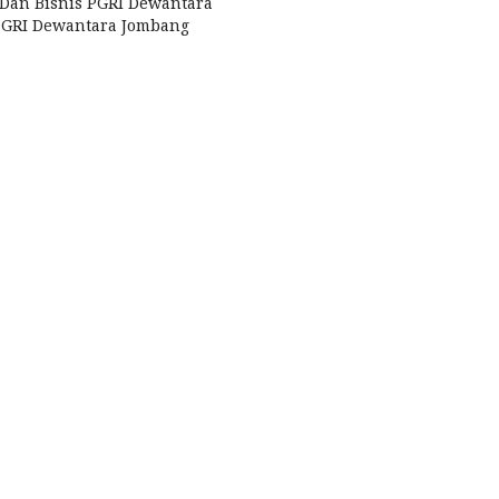
i Dan Bisnis PGRI Dewantara
s PGRI Dewantara Jombang