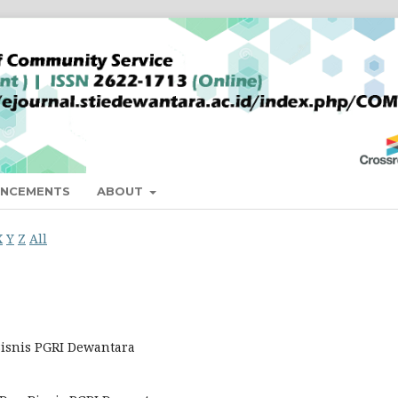
NCEMENTS
ABOUT
X
Y
Z
All
 Bisnis PGRI Dewantara