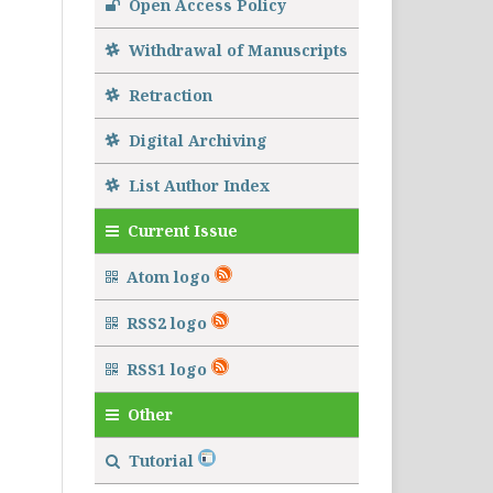
Open Access Policy
Withdrawal of Manuscripts
Retraction
Digital Archiving
List Author Index
Current Issue
Atom logo
RSS2 logo
RSS1 logo
Other
Tutorial