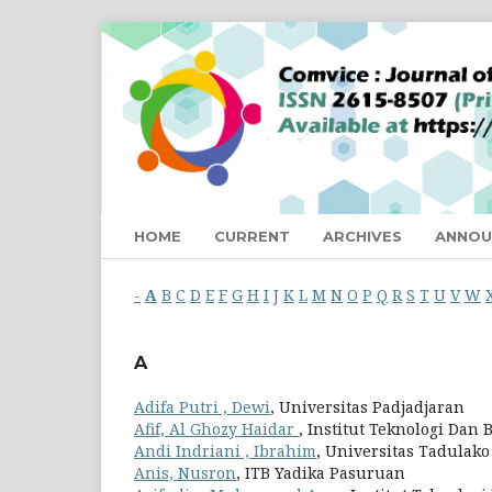
HOME
CURRENT
ARCHIVES
ANNOU
-
A
B
C
D
E
F
G
H
I
J
K
L
M
N
O
P
Q
R
S
T
U
V
W
A
Adifa Putri , Dewi
, Universitas Padjadjaran
Afif, Al Ghozy Haidar
, Institut Teknologi Dan
Andi Indriani , Ibrahim
, Universitas Tadulako
Anis, Nusron
, ITB Yadika Pasuruan