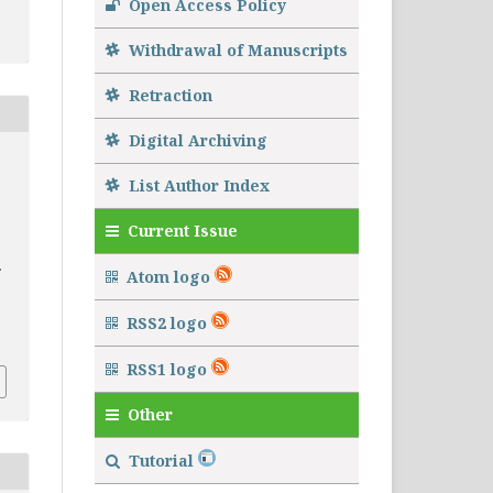
Open Access Policy
Withdrawal of Manuscripts
Retraction
Digital Archiving
List Author Index
Current Issue
Atom logo
RSS2 logo
RSS1 logo
Other
Tutorial