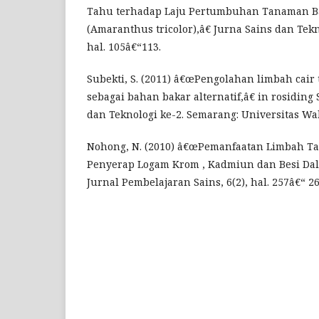
Tahu terhadap Laju Pertumbuhan Tanaman B
(Amaranthus tricolor),â€ Jurna Sains dan Tekn
hal. 105â€“113.
Subekti, S. (2011) â€œPengolahan limbah cair
sebagai bahan bakar alternatif,â€ in rosiding
dan Teknologi ke-2. Semarang: Universitas Wa
Nohong, N. (2010) â€œPemanfaatan Limbah T
Penyerap Logam Krom , Kadmiun dan Besi Dal
Jurnal Pembelajaran Sains, 6(2), hal. 257â€“ 2