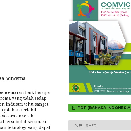
esa Adiwerna
pencemaran baik berupa
aroma yang tidak sedap
an industri tahu sangat
PDF (BAHASA INDONESIA
engolahan terlebih
h secara anaerob
al tersebut diseminasi
PUBLISHED
an teknologi yang dapat