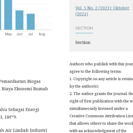
Vol. 5 No. 2 (2021): Oktober
(2021)
SECTION
Section
Authors who publish with this jou
agree to the following terms:
1. Copyright on any article is retai
as Pemanfaatan Biogas
by the author(s).
i Biaya Ekonomi Rumah
2. The author grants the journal, th
right of first publication with the 
simultaneously licensed under a
ahu Sebagai Energi
Creative Commons Attribution Lic
), 1â€“9.
that allows others to share the wor
uh Air Limbah Industri
with an acknowledgment of the