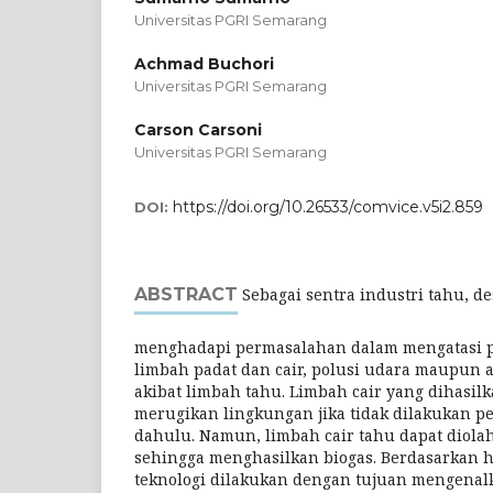
Universitas PGRI Semarang
Achmad Buchori
Universitas PGRI Semarang
Carson Carsoni
Universitas PGRI Semarang
https://doi.org/10.26533/comvice.v5i2.859
DOI:
ABSTRACT
Sebagai sentra industri tahu, d
menghadapi permasalahan dalam mengatasi 
limbah padat dan cair, polusi udara maupun 
akibat limbah tahu. Limbah cair yang dihasilk
merugikan lingkungan jika tidak dilakukan p
dahulu. Namun, limbah cair tahu dapat diola
sehingga menghasilkan biogas. Berdasarkan h
teknologi dilakukan dengan tujuan mengenalk