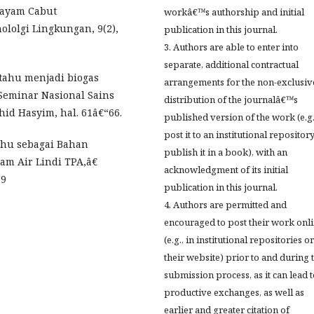
ayam Cabut
workâ€™s authorship and initial
ololgi Lingkungan, 9(2),
publication in this journal.
3. Authors are able to enter into
separate, additional contractual
 tahu menjadi biogas
arrangements for the non-exclusiv
 Seminar Nasional Sains
distribution of the journalâ€™s
hid Hasyim, hal. 61â€“66.
published version of the work (e.g.
post it to an institutional repositor
ahu sebagai Bahan
publish it in a book), with an
am Air Lindi TPA,â€
acknowledgment of its initial
69
publication in this journal.
4. Authors are permitted and
encouraged to post their work onl
(e.g., in institutional repositories o
their website) prior to and during 
submission process, as it can lead 
productive exchanges, as well as
earlier and greater citation of