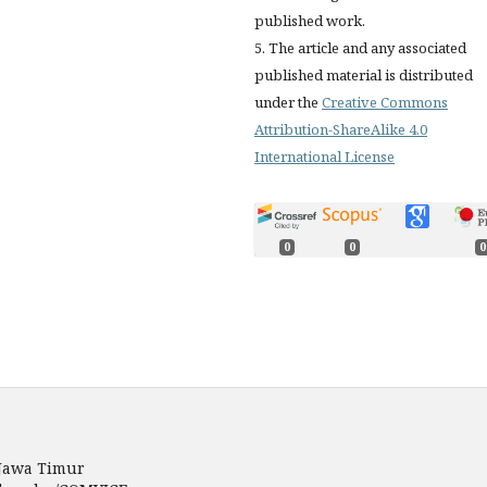
published work.
5. The article and any associated
published material is distributed
under the
Creative Commons
Attribution-ShareAlike 4.0
International License
0
0
0
 Jawa Timur