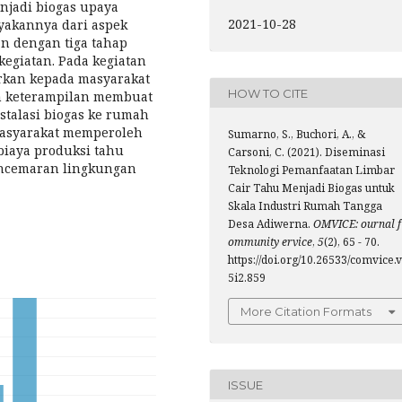
njadi biogas upaya
2021-10-28
ayakannya dari aspek
n dengan tiga tahap
 kegiatan. Pada kegiatan
arkan kepada masyarakat
HOW TO CITE
n keterampilan membuat
stalasi biogas ke rumah
masyarakat memperoleh
Sumarno, S., Buchori, A., &
biaya produksi tahu
Carsoni, C. (2021). Diseminasi
encemaran lingkungan
Teknologi Pemanfaatan Limbar
Cair Tahu Menjadi Biogas untuk
Skala Industri Rumah Tangga
Desa Adiwerna.
OMVICE: ournal f
ommunity ervice
,
5
(2), 65 - 70.
https://doi.org/10.26533/comvice.v
5i2.859
More Citation Formats
ISSUE