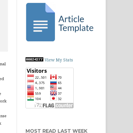
View My Stats
rnal
ned
e
work
ense
k
MOST READ LAST WEEK