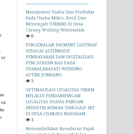
Manajemen Usaha Dan Produksi
Pada Usaha Mikro, Kecil Dan
Menengah (UMKM) Di Desa
Carang Wulung Wonosalam
e
6
PENGENALAN PAYMENT GATEWAY
,
SEBAGAI ALTERNATIF
PEMBAYARAN DAN DIGITALISASI
y or
PENCATATAN KAS PADA
DYARALARASATI WEDDING
ATTIRE JOMBANG
5
OPTIMALISASI LEGALITAS UMKM
ine
MELALUI PENDAMPINGAN
LEGALITAS USAHA PANGAN
r on
INDUSTRI RUMAH TANGGA/P-IRT
the
DI DESA CILINAYA MATARAM
to
5
Menumbuhkan Kesadaran Pajak