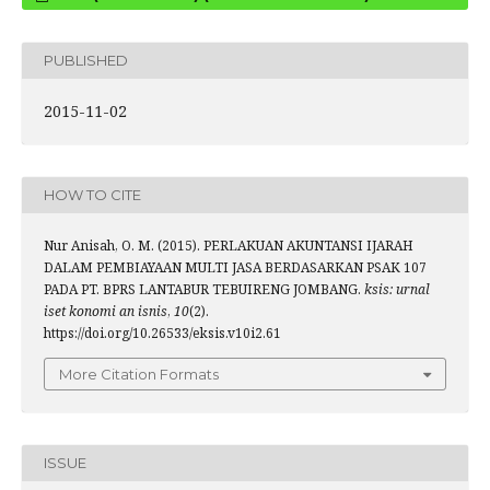
PUBLISHED
2015-11-02
HOW TO CITE
Nur Anisah, O. M. (2015). PERLAKUAN AKUNTANSI IJARAH
DALAM PEMBIAYAAN MULTI JASA BERDASARKAN PSAK 107
PADA PT. BPRS LANTABUR TEBUIRENG JOMBANG.
ksis: urnal
iset konomi an isnis
,
10
(2).
https://doi.org/10.26533/eksis.v10i2.61
More Citation Formats
ISSUE