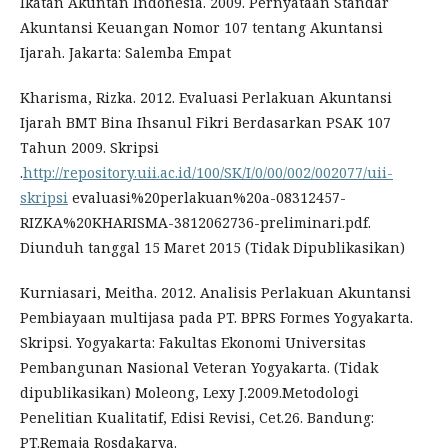
Ikatan Akuntan Indonesia. 2009. Pernyataan Standar
Akuntansi Keuangan Nomor 107 tentang Akuntansi
Ijarah. Jakarta: Salemba Empat
Kharisma, Rizka. 2012. Evaluasi Perlakuan Akuntansi
Ijarah BMT Bina Ihsanul Fikri Berdasarkan PSAK 107
Tahun 2009. Skripsi
.
http://repository.uii.ac.id/100/SK/I/0/00/002/002077/uii-
skripsi
evaluasi%20perlakuan%20a-08312457-
RIZKA%20KHARISMA-3812062736-preliminari.pdf.
Diunduh tanggal 15 Maret 2015 (Tidak Dipublikasikan)
Kurniasari, Meitha. 2012. Analisis Perlakuan Akuntansi
Pembiayaan multijasa pada PT. BPRS Formes Yogyakarta.
Skripsi. Yogyakarta: Fakultas Ekonomi Universitas
Pembangunan Nasional Veteran Yogyakarta. (Tidak
dipublikasikan) Moleong, Lexy J.2009.Metodologi
Penelitian Kualitatif, Edisi Revisi, Cet.26. Bandung:
PT.Remaja Rosdakarya.