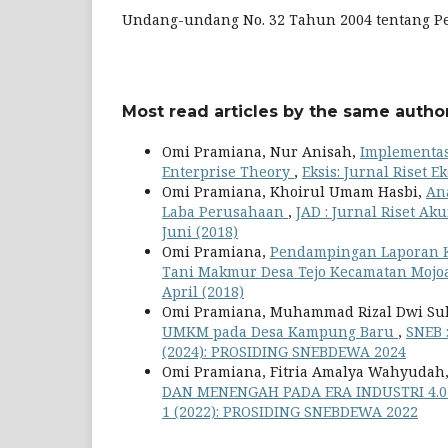
Undang-undang No. 32 Tahun 2004 tentang P
Most read articles by the same author
Omi Pramiana, Nur Anisah,
Implementasi
Enterprise Theory
,
Eksis: Jurnal Riset E
Omi Pramiana, Khoirul Umam Hasbi,
An
Laba Perusahaan
,
JAD : Jurnal Riset Ak
Juni (2018)
Omi Pramiana,
Pendampingan Laporan K
Tani Makmur Desa Tejo Kecamatan Moj
April (2018)
Omi Pramiana, Muhammad Rizal Dwi Sul
UMKM pada Desa Kampung Baru
,
SNEB 
(2024): PROSIDING SNEBDEWA 2024
Omi Pramiana, Fitria Amalya Wahyudah
DAN MENENGAH PADA ERA INDUSTRI 4.
1 (2022): PROSIDING SNEBDEWA 2022