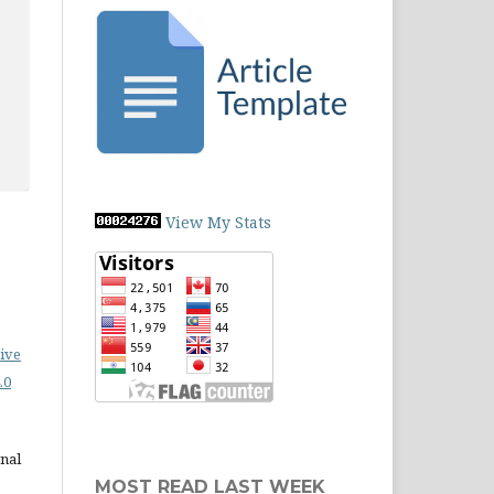
View My Stats
ive
.0
rnal
MOST READ LAST WEEK