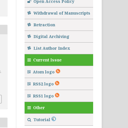
Open Access Policy
Withdrawal of Manuscripts
Retraction
Digital Archiving
List Author Index
Current Issue
e
,
Atom logo
RSS2 logo
RSS1 logo
Other
Tutorial