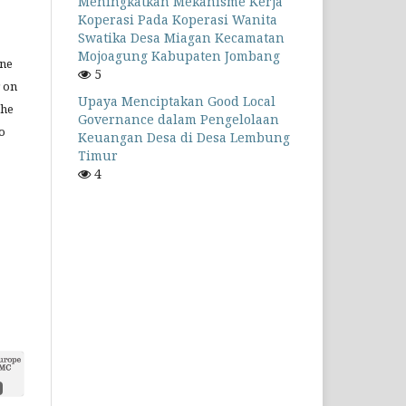
Meningkatkan Mekanisme Kerja
Koperasi Pada Koperasi Wanita
Swatika Desa Miagan Kecamatan
Mojoagung Kabupaten Jombang
ine
5
r on
Upaya Menciptakan Good Local
the
Governance dalam Pengelolaan
to
Keuangan Desa di Desa Lembung
Timur
4