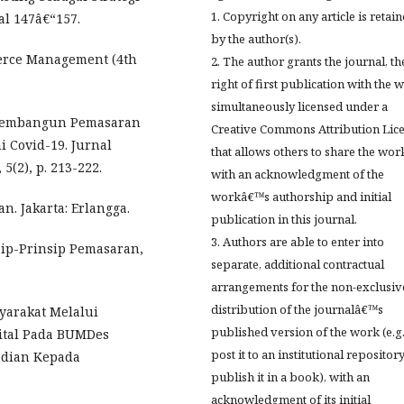
1. Copyright on any article is retai
al 147â€“157.
by the author(s).
merce Management (4th
2. The author grants the journal, th
right of first publication with the 
simultaneously licensed under a
. Membangun Pemasaran
Creative Commons Attribution Lic
 Covid-19. Jurnal
that allows others to share the wor
(2), p. 213-222.
with an acknowledgment of the
workâ€™s authorship and initial
. Jakarta: Erlangga.
publication in this journal.
3. Authors are able to enter into
nsip-Prinsip Pemasaran,
separate, additional contractual
arrangements for the non-exclusiv
distribution of the journalâ€™s
yarakat Melalui
published version of the work (e.g.
ital Pada BUMDes
post it to an institutional repositor
bdian Kepada
publish it in a book), with an
acknowledgment of its initial