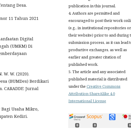
entang Desa.
publication in this journal.
4. Authors are permitted and
omor 11 Tahun 2021
encouraged to post their work onl
(e.g., in institutional repositories o
their website) prior to and during 
manfaatan Digital
submission process, as it can lead 
engah (UMKM) Di
productive exchanges, as well as
 Pemberdayaan
earlier and greater citation of
published work.
5. The article and any associated
N. W. W. (2020).
published material is distributed
esa (BUMDes) Berdikari
under the
Creative Commons
m. CARADDE: Jurnal
Attribution-ShareAlike 4.0
International License
g Bagi Usaha Mikro,
paten Kediri.
0
0
0