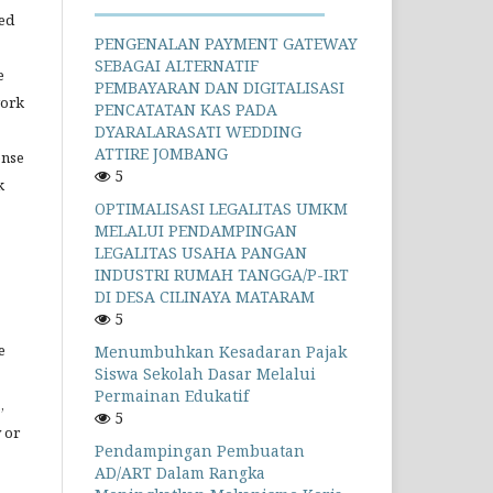
ned
PENGENALAN PAYMENT GATEWAY
SEBAGAI ALTERNATIF
e
PEMBAYARAN DAN DIGITALISASI
work
PENCATATAN KAS PADA
DYARALARASATI WEDDING
ATTIRE JOMBANG
ense
5
k
OPTIMALISASI LEGALITAS UMKM
MELALUI PENDAMPINGAN
LEGALITAS USAHA PANGAN
INDUSTRI RUMAH TANGGA/P-IRT
DI DESA CILINAYA MATARAM
5
e
Menumbuhkan Kesadaran Pajak
Siswa Sekolah Dasar Melalui
Permainan Edukatif
,
5
y or
Pendampingan Pembuatan
AD/ART Dalam Rangka