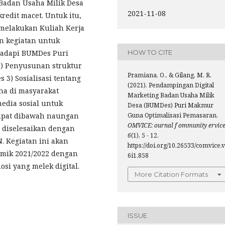
Badan Usaha Milik Desa
2021-11-08
edit macet. Untuk itu,
melakukan Kuliah Kerja
n kegiatan untuk
HOW TO CITE
hadapi BUMDes Puri
1) Penyusunan struktur
Pramiana, O., & Gilang, M. R.
3) Sosialisasi tentang
(2021). Pendampingan Digital
ha di masyarakat
Marketing Badan Usaha Milik
edia sosial untuk
Desa (BUMDes) Puri Makmur
mpat dibawah naungan
Guna Optimalisasi Pemasaran.
OMVICE: ournal f ommunity ervic
 diselesaikan dengan
6
(1), 5 - 12.
. Kegiatan ini akan
https://doi.org/10.26533/comvice.v
emik 2021/2022 dengan
6i1.858
si yang melek digital.
More Citation Formats
ISSUE