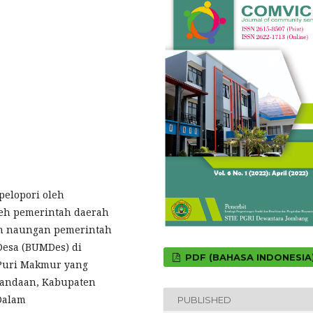
pelopori oleh
leh pemerintah daerah
h naungan pemerintah
Desa (BUMDes) di
PDF (BAHASA INDONESIA
Puri Makmur yang
Plandaan, Kabupaten
Dalam
PUBLISHED