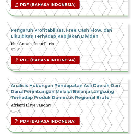
PDF (BAHASA INDONESIA)
Pengaruh Profitabilitas, Free Cash Flow, dan
Likuiditas Terhadap Kebijakan Dividen
Nur Anisah, Intan Fitria
53-61
PDF (BAHASA INDONESIA)
Analisis Hubungan Pendapatan Asli Daerah Dan
Dana Perimbangan Melalui Belanja Langsung
Terhadap Produk Domestik Regional Bruto
Afrianti Elsye Vanomy
62-70
PDF (BAHASA INDONESIA)