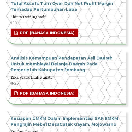
Total Assets Turn Over Dan Net Profit Margin
Terhadap Pertumbuhan Laba
Shinta Estininghadi
1-10
PDF (BAHASA INDONESIA)
Analisis Kemampuan Pendapatan Asli Daerah
Untuk membiayai Belanja Daerah Pada
Pemerintah Kabupaten Jombang
Rika Viara, Lilik Pujiati
11-23
PDF (BAHASA INDONESIA)
Kesiapan UMKM Dalam Implementasi SAK EMKM
Pengrajin Mebel DesaCatak Gayam, Mojowarno
Evi Puji Lestari