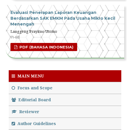
Evaluasi Penerapan Laporan Keuangan
Berdasarkan SAK EMKM Pada Usaha Mikro Kecil
Menengah
Langgeng Prayitno Utomo
71-83
PDF (BAHASA INDONESIA)
MAIN MENU
Focus and Scope
Editorial Board
Reviewer
Author Guidelines