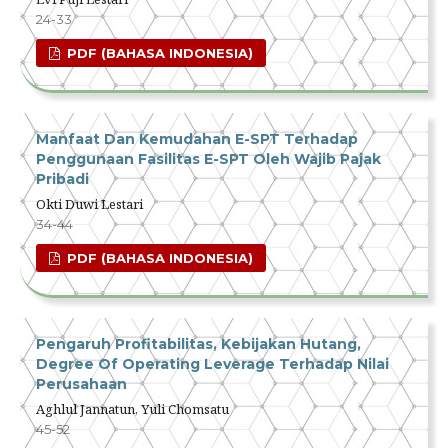
24-33
PDF (BAHASA INDONESIA)
Manfaat Dan Kemudahan E-SPT Terhadap
Penggunaan Fasilitas E-SPT Oleh Wajib Pajak
Pribadi
Okti Duwi Lestari
34-44
PDF (BAHASA INDONESIA)
Pengaruh Profitabilitas, Kebijakan Hutang,
Degree Of Operating Leverage Terhadap Nilai
Perusahaan
Aghlul Jannatun, Yuli Chomsatu
45-52