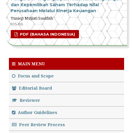
dan Kepemilikan Saham Terhadap Nilai
Perusahaan Melalui Kinerja Keuangan
Yuniep Mujiati Suaidah
105-116
PDF (BAHASA INDONESIA)
MAIN MENU
Focus and Scope
Editorial Board
Reviewer
Author Guidelines
Peer Review Process