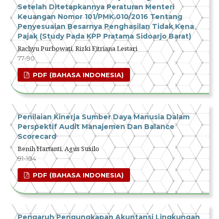
Setelah Ditetapkannya Peraturan Menteri
Keuangan Nomor 101/PMK.010/2016 Tentang
Penyesuaian Besarnya Penghasilan Tidak Kena
Pajak (Study Pada KPP Pratama Sidoarjo Barat)
Rachyu Purbowati, Rizki Fitriana Lestari
77-90
PDF (BAHASA INDONESIA)
Penilaian Kinerja Sumber Daya Manusia Dalam
Perspektif Audit Manajemen Dan Balance
Scorecard
Benih Hartanti, Agus Susilo
91-104
PDF (BAHASA INDONESIA)
Pengaruh Pengungkapan Akuntansi Lingkungan