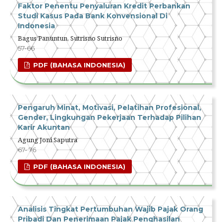
Faktor Penentu Penyaluran Kredit Perbankan
Studi Kasus Pada Bank Konvensional Di
Indonesia
Bagus Panuntun, Sutrisno Sutrisno
57-66
PDF (BAHASA INDONESIA)
Pengaruh Minat, Motivasi, Pelatihan Profesional,
Gender, Lingkungan Pekerjaan Terhadap Pilihan
Karir Akuntan
Agung Joni Saputra
67- 76
PDF (BAHASA INDONESIA)
Analisis Tingkat Pertumbuhan Wajib Pajak Orang
Pribadi Dan Penerimaan Pajak Penghasilan