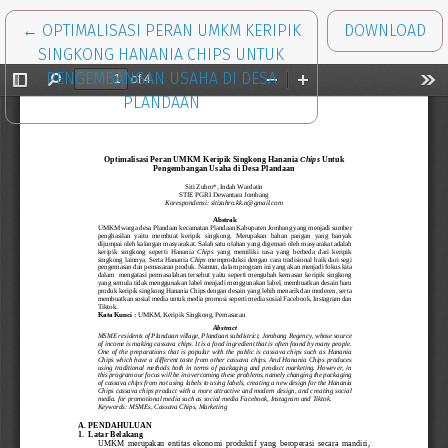
RETURN TO ARTICLE DETAILS
←
OPTIMALISASI PERAN UMKM KERIPIK
DOWNLOAD
SINGKONG HANANIA CHIPS UNTUK
PENGEMBANGAN USAHA DI DESA
PLANDAAN