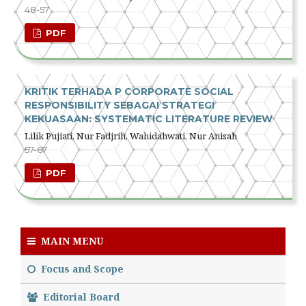
48-57
PDF
KRITIK TERHADA P CORPORATE SOCIAL
RESPONSIBILITY SEBAGAI STRATEGI
KEKUASAAN: SYSTEMATIC LITERATURE REVIEW
Lilik Pujiati, Nur Fadjrih, Wahidahwati, Nur Anisah
57-67
PDF
MAIN MENU
Focus and Scope
Editorial Board