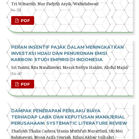
Tri Winarsih, Nur Fadjrih Asyik, Wahidahwati
14-33
PDF
PERAN INSENTIF PAJAK DALAM MENINGKATKAN
INVESTASI HIJAU DAN PENURUNAN EMISI
KARBON: STUDI EMPIRIS DI INDONESIA
Sri Yaumi, Rita Nataliawati, Mesra Berlyn Hakim, Abdul Majid
34-47
PDF
DAMPAK PENERAPAN PERILAKU BIAYA
TERHADAP LABA DAN KEPUTUSAN MANAJERIAL
PERUSAHAAN: SYSTEMATIC LITERATURE REVIEW
Zhafirah Thalia Carissa, Hanin Muthi'ah Nurarfani, Siti Mei
Rahmawati, Mona Asifa Syariah, Rifani Akbar Sulbahri