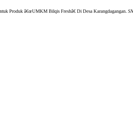
g Untuk Produk â€œUMKM Bilqis Freshâ€ Di Desa Karangdagangan.
SN