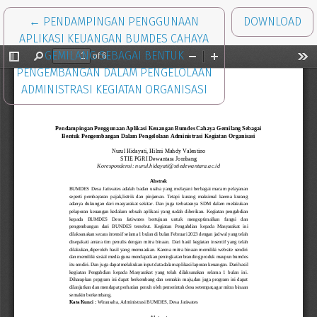
RETURN TO ARTICLE DETAILS
←
PENDAMPINGAN PENGGUNAAN
DOWNLOAD
APLIKASI KEUANGAN BUMDES CAHAYA
GEMILANG SEBAGAI BENTUK
PENGEMBANGAN DALAM PENGELOLAAN
ADMINISTRASI KEGIATAN ORGANISASI