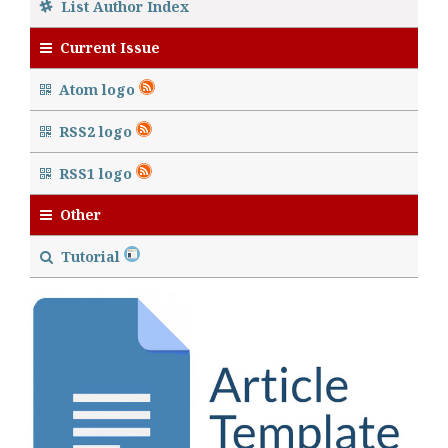
List Author Index
Current Issue
Atom logo
RSS2 logo
RSS1 logo
Other
Tutorial