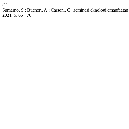
(1)
Sumarno, S.; Buchori, A.; Carsoni, C. iseminasi eknologi emanfaatan 
2021
,
5
, 65 - 70.